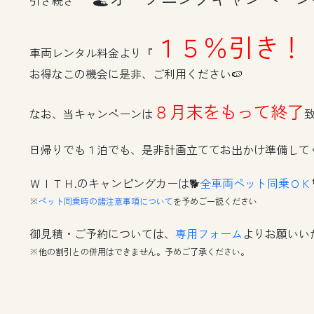
引き続き
１５％引き！
車両レンタル料金より『
お得なこの機会に是非、ご利用ください🍉
８月末をもって終了
なお、当キャンペーンは
日帰りでも１泊でも、是非計画立ててお出かけ準備してく
ＷＩＴＨ.のキャンピングカーは🐕
全車両ペット同乗ＯＫ
※
ペット同乗時の諸注意事項について
を予めご一読ください
御見積・ご予約については、
専用フォーム
よりお願いい
※他の割引との併用はできません。予めご了承ください。